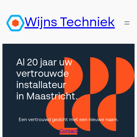
Skip
to
Wijns Techniek
content
Al 20 jaar uw
vertrouwde
installateur
in Maastricht.
Een vertrouwd gezicht met een nieuwe naam.
Contact